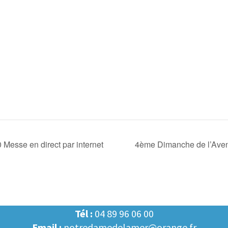
esse en direct par internet
4ème Dimanche de l’Avent
Tél :
04 89 96 06 00
Email :
notredamedelamer@orange.fr