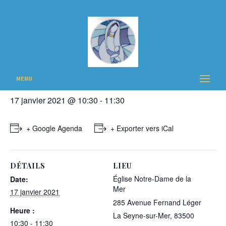
« Tous les Évènements
Cet évènement est passé
Messe des familles
MENU
17 janvier 2021 @ 10:30
-
11:30
+ Google Agenda
+ Exporter vers iCal
DÉTAILS
LIEU
Église Notre-Dame de la
Date:
Mer
17 janvier 2021
285 Avenue Fernand Léger
Heure :
La Seyne-sur-Mer
,
83500
10:30 - 11:30