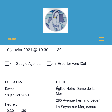
« Tous les Évènements
Cet évènement est passé
Messe
MENU
10 janvier 2021 @ 10:30
-
11:30
+ Google Agenda
+ Exporter vers iCal
DÉTAILS
LIEU
Église Notre-Dame de la
Date:
Mer
10 janvier 2021
285 Avenue Fernand Léger
Heure :
La Seyne-sur-Mer
,
83500
10:30 - 11:30