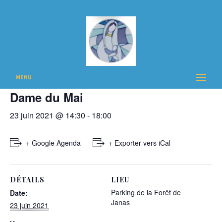
« Tous les Évènements
Cet évènement est passé
Pèlerinage au Sanctuaire de Notre
MENU
Dame du Mai
23 juin 2021 @ 14:30
-
18:00
+ Google Agenda
+ Exporter vers iCal
DÉTAILS
LIEU
Parking de la Forêt de
Date:
Janas
23 juin 2021