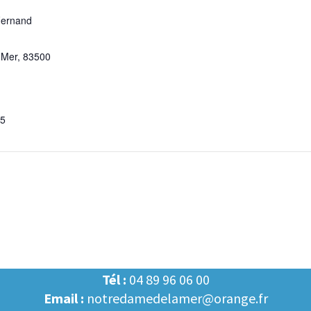
Fernand
-Mer
,
83500
95
Tél :
04 89 96 06 00
Email :
notredamedelamer@orange.fr