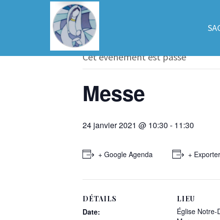
« Tous les Évènements
SA
Cet évènement est passé
Messe
24 janvier 2021 @ 10:30
-
11:30
+ Google Agenda
+ Exporter
DÉTAILS
LIEU
Église Notre-
Date: