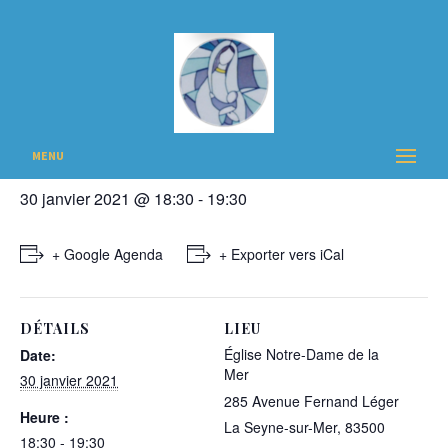
« Tous les Évènements
Cet évènement est passé
Messe anticipée
MENU
30 janvier 2021 @ 18:30
-
19:30
+ Google Agenda
+ Exporter vers iCal
DÉTAILS
LIEU
Église Notre-Dame de la
Date:
Mer
30 janvier 2021
285 Avenue Fernand Léger
Heure :
La Seyne-sur-Mer
,
83500
18:30 - 19:30